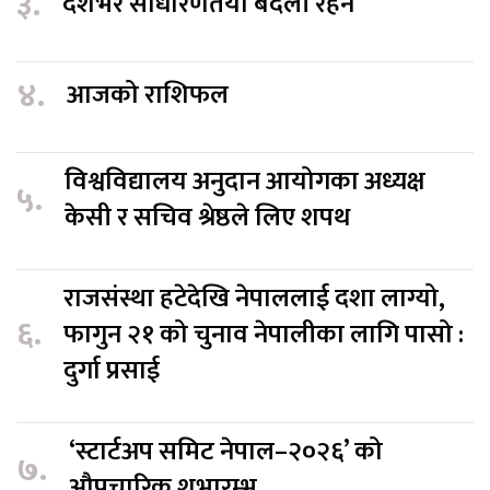
३.
देशभर साधारणतया बदली रहने
४.
आजको राशिफल
विश्वविद्यालय अनुदान आयोगका अध्यक्ष
५.
केसी र सचिव श्रेष्ठले लिए शपथ
राजसंस्था हटेदेखि नेपाललाई दशा लाग्यो,
६.
फागुन २१ को चुनाव नेपालीका लागि पासो :
दुर्गा प्रसाई
‘स्टार्टअप समिट नेपाल–२०२६’ को
७.
औपचारिक शुभारम्भ