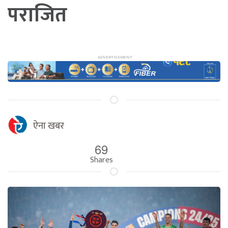
पराजित
ऐना खबर
69
Shares