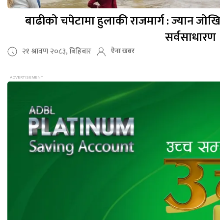
बाढीको चपेटामा हुलाकी राजमार्ग : ज्यान जो
सर्वसाधारण
२१ श्रावण २०८३, बिहिबार
ऐना खबर