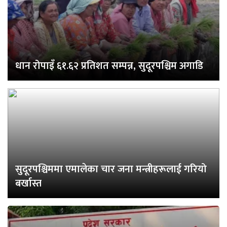
धान रोपाइँ ६१.६२ प्रतिशत सम्पन्न, सुदूरपश्चिम अगाडि
सुदूरपश्चिममा एमालेका चार जना मन्त्रीहरूलाई गरियो
बर्खास्त