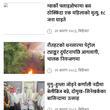
ग्वार्को फ्लाइओभरमा बस
ठोक्किँदा एक महिलाको मृत्यु, १८
जना घाइते
२१ श्रावण २०८३, बिहिबार
रौतहटको धनसारमा पेट्रोल
ट्याङ्कर दुर्घटनापछि आगलागी,
चालक नियन्त्रणमा
२१ श्रावण २०८३, बिहिबार
मुगु–हुम्ला जोड्ने कर्णाली नदीमा
बेलीब्रिज बन्ने, दोमुख–सिनेखर्कका
बासिन्दामा उत्साह
२१ श्रावण २०८३, बिहिबार