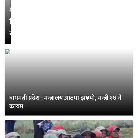
शाहीले
लिए
सपथ
बागमती प्रदेश : मन्त्रालय आठमा झ¥यो, मन्त्री १४ नै
कायम