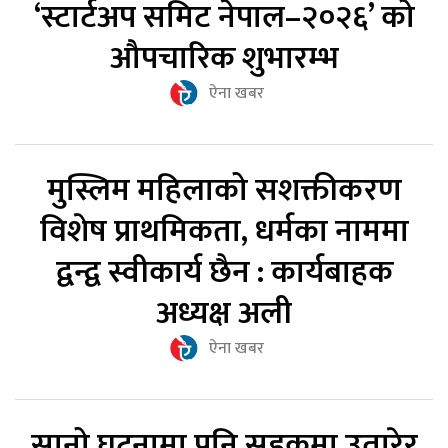
‘स्टार्टअप समिट नेपाल–२०२६’ को
औपचारिक शुभारम्भ
ऐना खबर
मुस्लिम महिलाको सशक्तीकरण
विशेष प्राथमिकता, धर्मका नाममा
द्वन्द्व स्वीकार्य छैन : कार्यबाहक
अध्यक्ष अली
ऐना खबर
सानो घटनामा पनि सडकमा उतारेर