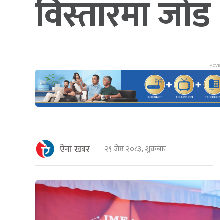
विस्तारमा जोड
ऐना खबर
२९ जेष्ठ २०८३, शुक्रबार