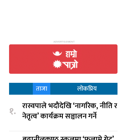
ताजा
लोकप्रिय
रास्वपाले भदौदेखि ‘नागरिक, नीति र
१.
नेतृत्व’ कार्यक्रम सञ्चालन गर्ने
बूढानीलकण्ठ स्कुलमा ‘फलामे गेट’