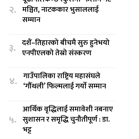
२.
मञ्चित, नाटककार भुसाललाई
सम्मान
दशैं–तिहारको बीचमै सुरु हुनेभयो
३.
एनपीएलको तेस्रो संस्करण
गाउँपालिका राष्ट्रिय महासंघले
४.
‘गौँथली’ फिल्मलाई गर्याे सम्मान
आर्थिक वृद्धिलाई समावेशी नबनाए
५.
सुशासन र समृद्धि चुनौतीपूर्ण : डा.
भट्ट