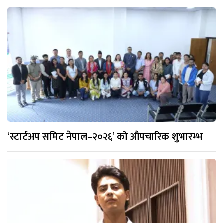
‘स्टार्टअप समिट नेपाल–२०२६’ को औपचारिक शुभारम्भ