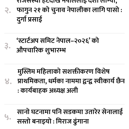
राजसंस्था हटेदेखि नेपाललाई दशा लाग्यो,
२.
फागुन २१ को चुनाव नेपालीका लागि पासो :
दुर्गा प्रसाई
‘स्टार्टअप समिट नेपाल–२०२६’ को
३.
औपचारिक शुभारम्भ
मुस्लिम महिलाको सशक्तीकरण विशेष
४.
प्राथमिकता, धर्मका नाममा द्वन्द्व स्वीकार्य छैन
: कार्यबाहक अध्यक्ष अली
सानो घटनामा पनि सडकमा उतारेर सेनालाई
५.
सस्तो बनाइयो : मिराज ढुंगाना