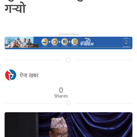
गर्‍यो
ऐना खबर
0
Shares