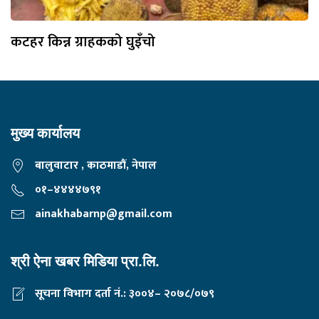
कटहर किन्न ग्राहकको घुइँचो
मुख्य कार्यालय
बालुवाटार , काठमाडौं, नेपाल
०१–४४४४७९१
ainakhabarnp@gmail.com
श्री ऐना खबर मिडिया प्रा.लि.
सूचना विभाग दर्ता नं.: ३००४– २०७८/०७९