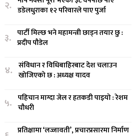
नाप नक्सा पूरा भएको ३८ वर्षपछि पाए
२.
डडेलधुराका १२ परिवारले पाए पुर्जा
पार्टी मिल्छ भने महामन्त्री छाड्न तयार छु :
३.
प्रदीप पौडेल
संविधान र विधिबाहिरबाट देश चलाउन
४.
खोजिएको छ : अध्यक्ष यादव
पहिचान माग्दा जेल र हतकडी पाइयो : रेशम
५.
चौधरी
प्रतिक्षामा ‘लज्जावती’, प्रचारप्रसारमा निर्माण
६.