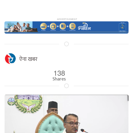
ऐना खबर
138
Shares