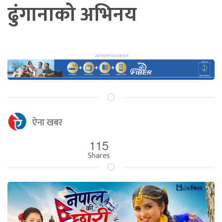
ढुंगानाको अभिनय
ऐना खबर
115
Shares