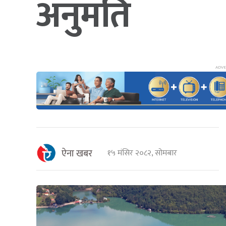
अनुमति
ऐना खबर
१५ मंसिर २०८२, सोमबार