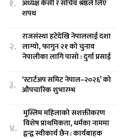
१.
अध्यक्ष केसी र सचिव श्रेष्ठले लिए
शपथ
राजसंस्था हटेदेखि नेपाललाई दशा
२.
लाग्यो, फागुन २१ को चुनाव
नेपालीका लागि पासो : दुर्गा प्रसाई
‘स्टार्टअप समिट नेपाल–२०२६’ को
३.
औपचारिक शुभारम्भ
मुस्लिम महिलाको सशक्तीकरण
विशेष प्राथमिकता, धर्मका नाममा
४.
द्वन्द्व स्वीकार्य छैन : कार्यबाहक