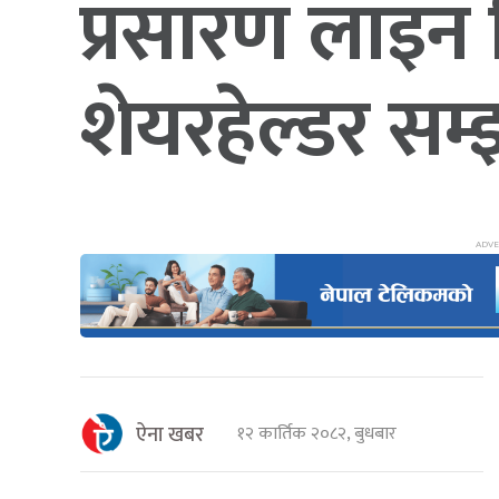
प्रसारण लाइन न
शेयरहेल्डर सम्
ऐना खबर
१२ कार्तिक २०८२, बुधबार