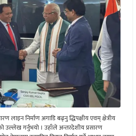
सारण लाइन निर्माण अगाडि बढ्नु द्धिपक्षीय एवम् क्षेत्रीय
एको उल्लेख गर्नुभयो । उहाँले अन्तरदेशीय प्रसारण