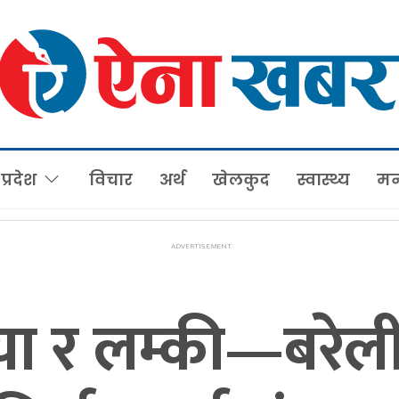
प्रदेश
विचार
अर्थ
खेलकुद
स्वास्थ्य
मन
या र लम्की—बरेल