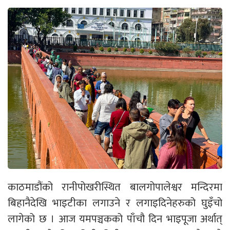
काठमाडौंको रानीपोखरीस्थित बालगोपालेश्वर मन्दिरमा
बिहानैदेखि भाइटीका लगाउने र लगाइदिनेहरुको घुइँचो
लागेको छ । आज यमपञ्चकको पाँचौ दिन भाइपूजा अर्थात्