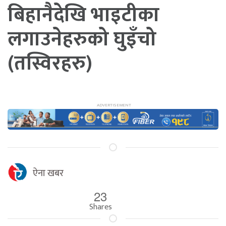
बिहानैदेखि भाइटीका
लगाउनेहरुको घुइँचो
(तस्विरहरु)
ऐना खबर
23
Shares