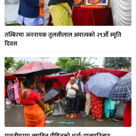
तस्बिरमा जननायक तुलसीलाल अमात्यको २९औँ स्मृति
दिवस
माइतीघरमा लघुवित्त पीडितको धर्ना: पालमुनिबाट