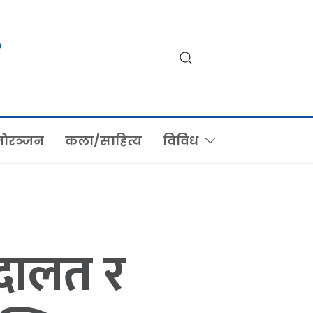
ोरञ्जन
कला/साहित्य
विविध
दालत र