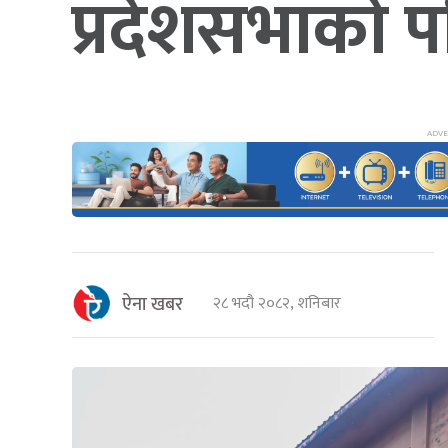
प्रदेशसभाको प
ऐना खबर
२८ भदौ २०८२, शनिबार