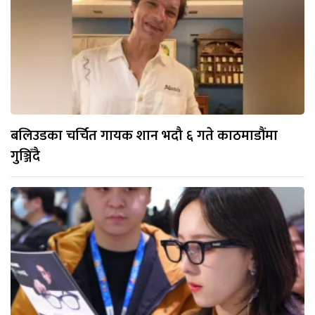
बलिउडका चर्चित गायक शान भदौ ६ गते काठमाडौंमा
गुञ्जिँदै