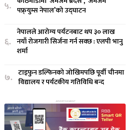
काठमाडौंमा ‘जमजम ब्रदर्स’, ‘जमजम
५.
पफ्र्युम्स नेपाल’को उद्घाटन
नेपालले आरोग्य पर्यटनबाट थप ३० लाख
६.
नयाँ रोजगारी सिर्जना गर्न सक्छ : एलपी भानु
शर्मा
टाइफुन डल्फिनको जोखिमपछि पूर्वी चीनमा
७.
विद्यालय र पर्यटकीय गतिविधि बन्द