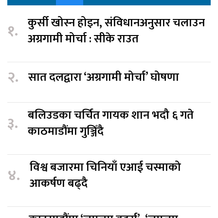
कुर्सी खोस्न होइन, संविधानअनुसार चलाउन
१.
अग्रगामी मोर्चा : सीके राउत
२.
सात दलद्वारा ‘अग्रगामी मोर्चा’ घोषणा
बलिउडका चर्चित गायक शान भदौ ६ गते
३.
काठमाडौंमा गुञ्जिँदै
विश्व बजारमा चिनियाँ एआई चस्माको
४.
आकर्षण बढ्दै