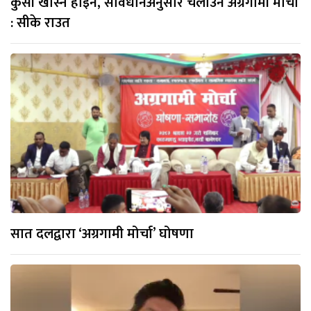
कुर्सी खोस्न होइन, संविधानअनुसार चलाउन अग्रगामी मोर्चा
: सीके राउत
सात दलद्वारा ‘अग्रगामी मोर्चा’ घोषणा