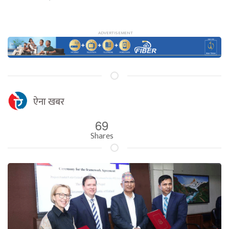
ऐना खबर
69
Shares