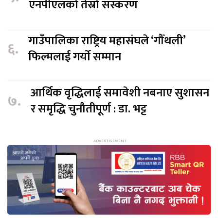
एनपीएलको तेस्रो संस्करण
गाउँपालिका राष्ट्रिय महासंघले ‘गौँथली’
६.
फिल्मलाई गर्याे सम्मान
आर्थिक वृद्धिलाई समावेशी नबनाए सुशासन
७.
र समृद्धि चुनौतीपूर्ण : डा. भट्ट