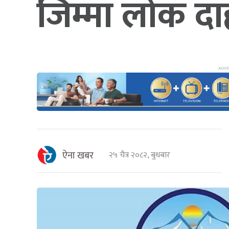
जिम्मा लोक द
ऐना खबर
२५ चैत्र २०८२, बुधबार