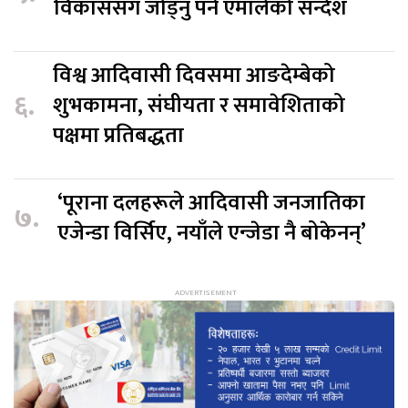
विकाससँग जोड्नु पर्ने एमालेको सन्देश
विश्व आदिवासी दिवसमा आङदेम्बेको
६.
शुभकामना, संघीयता र समावेशिताको
पक्षमा प्रतिबद्धता
‘पूराना दलहरूले आदिवासी जनजातिका
७.
एजेन्डा विर्सिए, नयाँले एन्जेडा नै बोकेनन्’