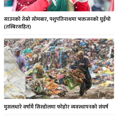
साउनको तेस्रो सोमबार, पशुपतिनाथमा भक्तजनको घुइँचो
(तस्बिरसहित)
मुसलधारे वर्षामै सिस्डोलमा फोहोर व्यवस्थापनको संघर्ष