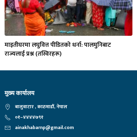
माइतीघरमा लघुवित्त पीडितको धर्ना: पालमुनिबाट
राज्यलाई प्रश्न (तस्विरहरू)
मुख्य कार्यालय
बालुवाटार , काठमाडौं, नेपाल
०१–४४४४७९१
ainakhabarnp@gmail.com