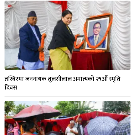
तस्बिरमा जननायक तुलसीलाल अमात्यको २९औँ स्मृति
दिवस