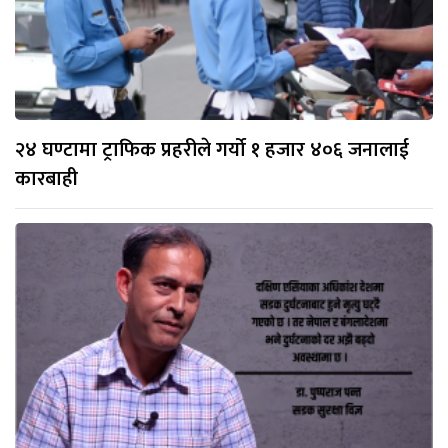
२४ घण्टामा ट्राफिक प्रहरीले गर्यो १ हजार ४०६ जनालाई
कारबाही