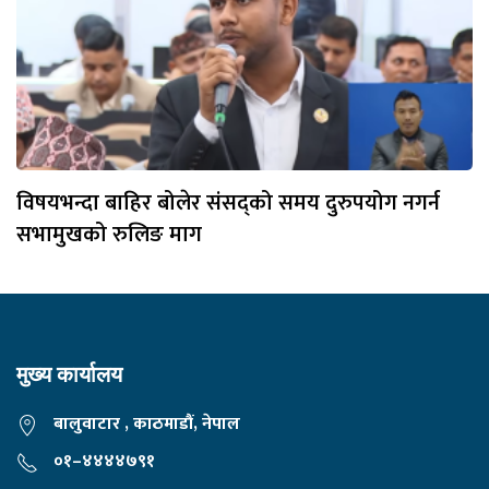
विषयभन्दा बाहिर बोलेर संसद्को समय दुरुपयोग नगर्न
सभामुखको रुलिङ माग
मुख्य कार्यालय
बालुवाटार , काठमाडौं, नेपाल
०१–४४४४७९१