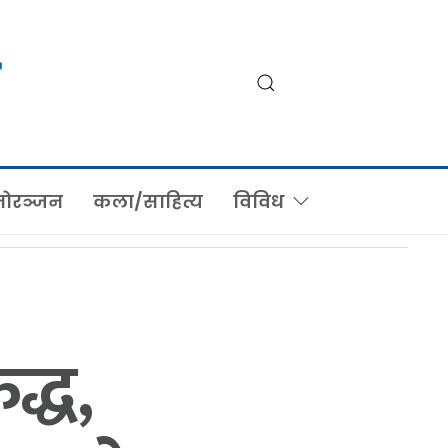
ोरञ्जन
कला/साहित्य
विविध
द्ध,