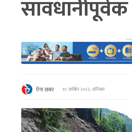
सावधानीपूर्वक स
ऐना खबर
१८ आश्विन २०८२, शनिबार