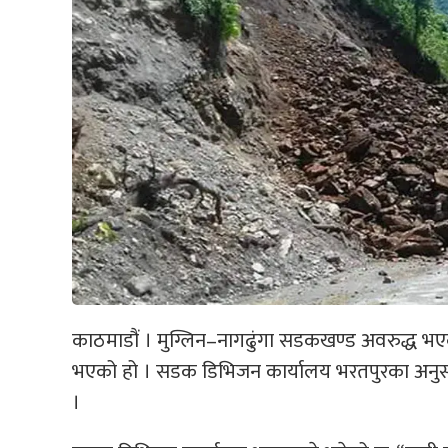
काठमाडौं । मुग्लिन–नागढुंगा सडकखण्ड अवरुद्ध 
भएको हो । सडक डिभिजन कार्यालय भरतपुरका अनुस
।