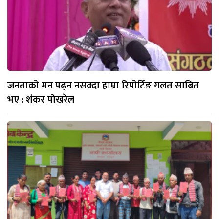
जनताको मन पढ्न नसक्दा हाम्रा रिपोर्टिङ गलत साबित
भए : शंकर पोखरेल