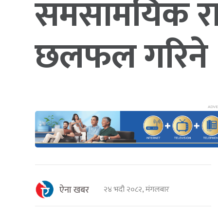
समसामयिक रा
छलफल गरिने
ऐना खबर
२४ भदौ २०८२, मंगलबार