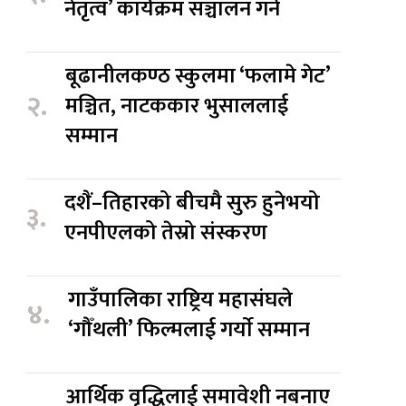
नेतृत्व’ कार्यक्रम सञ्चालन गर्ने
बूढानीलकण्ठ स्कुलमा ‘फलामे गेट’
२.
मञ्चित, नाटककार भुसाललाई
सम्मान
दशैं–तिहारको बीचमै सुरु हुनेभयो
३.
एनपीएलको तेस्रो संस्करण
गाउँपालिका राष्ट्रिय महासंघले
४.
‘गौँथली’ फिल्मलाई गर्याे सम्मान
आर्थिक वृद्धिलाई समावेशी नबनाए