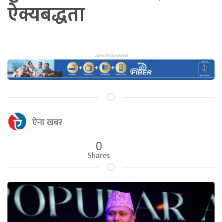
ऐक्यबद्धता
ऐना खबर
0
Shares