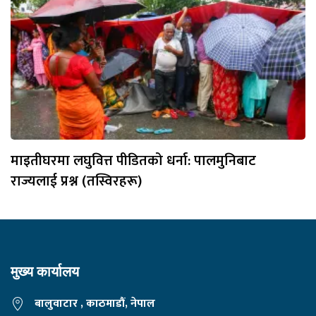
माइतीघरमा लघुवित्त पीडितको धर्ना: पालमुनिबाट
राज्यलाई प्रश्न (तस्विरहरू)
मुख्य कार्यालय
बालुवाटार , काठमाडौं, नेपाल