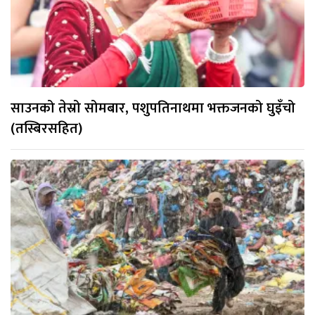
साउनको तेस्रो सोमबार, पशुपतिनाथमा भक्तजनको घुइँचो
(तस्बिरसहित)