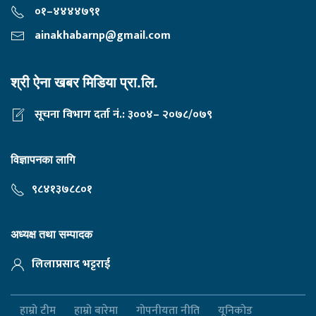
०१–४४४४७९१
ainakhabarnp@gmail.com
श्री ऐना खबर मिडिया प्रा.लि.
सूचना विभाग दर्ता नं.: ३००४– २०७८/०७९
विज्ञापनका लागि
९८४१३७८८०१
अध्यक्ष तथा सम्पादक
लिलाप्रसाद भट्टराई
हाम्रो टीम
हाम्रो बारेमा
गोपनीयता नीति
यूनिकोड