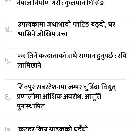
नेपाल निर्माण गरौँ : कुलमान घिसिङ
उपत्यकामा जथाभावी प्लटिङ बढ्दो, घर
४.
भासिने जोखिम उच्च
कर तिर्ने करदाताको सधैं सम्मान हुनुपर्छ : रवि
५.
लामिछाने
शिवपुर सबस्टेशनमा जम्पर चुडिँदा विद्युत्
६.
प्रणालीमा आंशिक अवरोध, आपूर्ति
पुनःस्थापित
७.
कटहर किन्न ग्राहकको घुइँचो