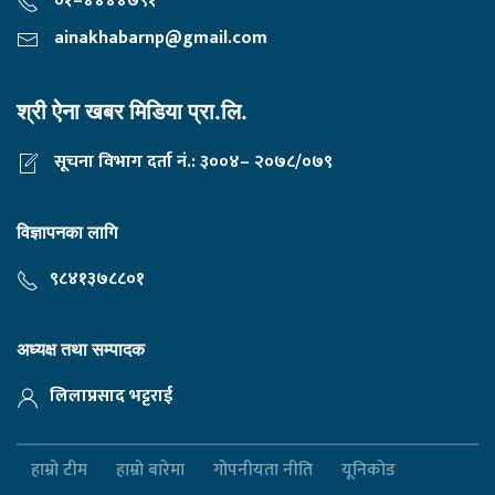
०१–४४४४७९१
ainakhabarnp@gmail.com
श्री ऐना खबर मिडिया प्रा.लि.
सूचना विभाग दर्ता नं.: ३००४– २०७८/०७९
विज्ञापनका लागि
९८४१३७८८०१
अध्यक्ष तथा सम्पादक
लिलाप्रसाद भट्टराई
हाम्रो टीम
हाम्रो बारेमा
गोपनीयता नीति
यूनिकोड