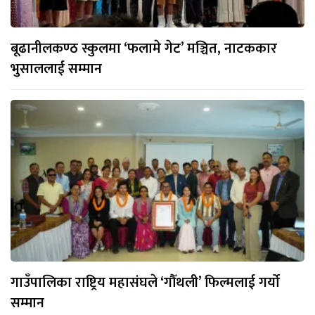
बूढानीलकण्ठ स्कुलमा ‘फलामे गेट’ मञ्चित, नाटककार
भुसाललाई सम्मान
गाउँपालिका राष्ट्रिय महासंघले ‘गौँथली’ फिल्मलाई गर्याे
सम्मान