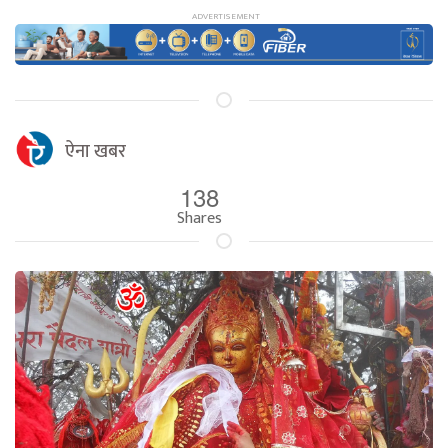
ऐना खबर
138
Shares