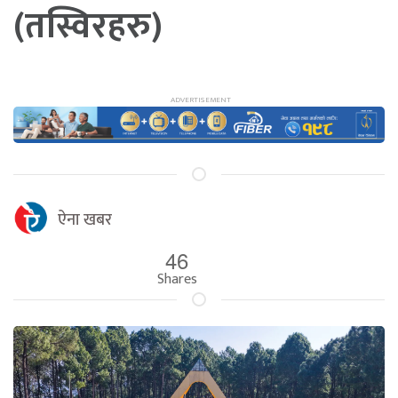
(तस्विरहरु)
ऐना खबर
46
Shares