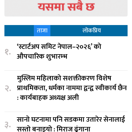
ताजा
लोकप्रिय
‘स्टार्टअप समिट नेपाल–२०२६’ को
१.
औपचारिक शुभारम्भ
मुस्लिम महिलाको सशक्तीकरण विशेष
२.
प्राथमिकता, धर्मका नाममा द्वन्द्व स्वीकार्य छैन
: कार्यबाहक अध्यक्ष अली
सानो घटनामा पनि सडकमा उतारेर सेनालाई
३.
सस्तो बनाइयो : मिराज ढुंगाना