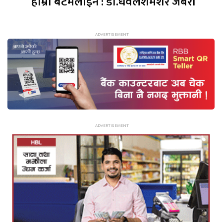
हाम्रो बटमलाइन : डा.धवलशमशेर जबरा