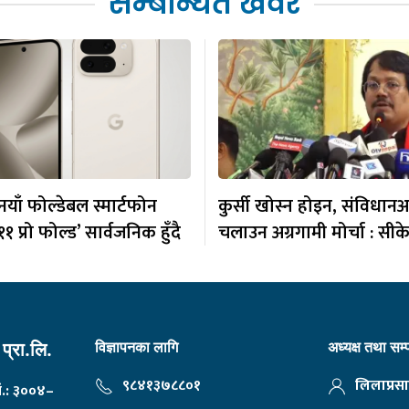
सम्बन्धित खवर
याँ फोल्डेबल स्मार्टफोन
कुर्सी खोस्न होइन, संविधान
१ प्रो फोल्ड’ सार्वजनिक हुँदै
चलाउन अग्रगामी मोर्चा : सी
विज्ञापनका लागि
अध्यक्ष तथा सम
प्रा.लि.
९८४१३७८८०१
लिलाप्रसा
नं.: ३००४–