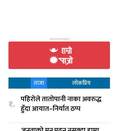
ताजा
लोकप्रिय
पहिरोले तातोपानी नाका अवरुद्ध
१.
हुँदा आयात–निर्यात ठप्प
जनताको मन पढ्न नसक्दा हाम्रा