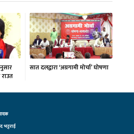
अनुसार
सात दलद्वारा ‘अग्रगामी मोर्चा’ घोषणा
के राउत
्पादक
द भट्टराई