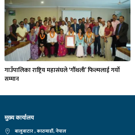
गाउँपालिका राष्ट्रिय महासंघले ‘गौँथली’ फिल्मलाई गर्याे
सम्मान
मुख्य कार्यालय
बालुवाटार , काठमाडौं, नेपाल