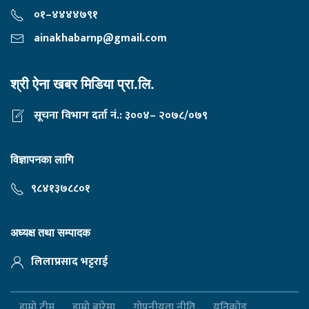
०१–४४४४७९१
ainakhabarnp@gmail.com
श्री ऐना खबर मिडिया प्रा.लि.
सूचना विभाग दर्ता नं.: ३००४– २०७८/०७९
विज्ञापनका लागि
९८४१३७८८०१
अध्यक्ष तथा सम्पादक
लिलाप्रसाद भट्टराई
हाम्रो टीम
हाम्रो बारेमा
गोपनीयता नीति
यूनिकोड