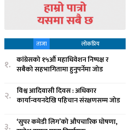
ताजा
लोकप्रिय
कांग्रेसको १५औँ महाधिवेशन निष्पक्ष र
१.
सबैको सहभागितामा हुनुपर्नेमा जोड
विश्व आदिवासी दिवस : अधिकार
२.
कार्यान्वयनदेखि पहिचान संरक्षणसम्म जोड
‘सुपर कमेडी लिग’को औपचारिक घोषणा,
३.