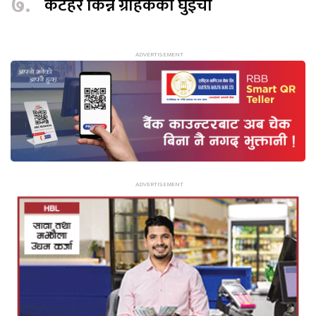
७.
कटहर किन्न ग्राहकको घुइँचो