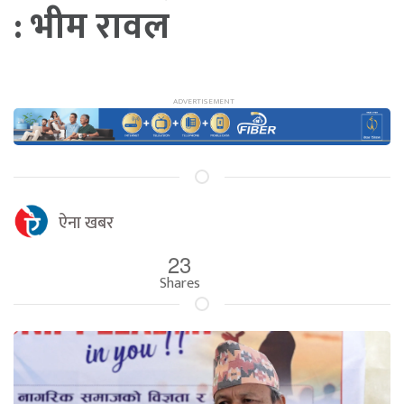
: भीम रावल
ऐना खबर
23
Shares