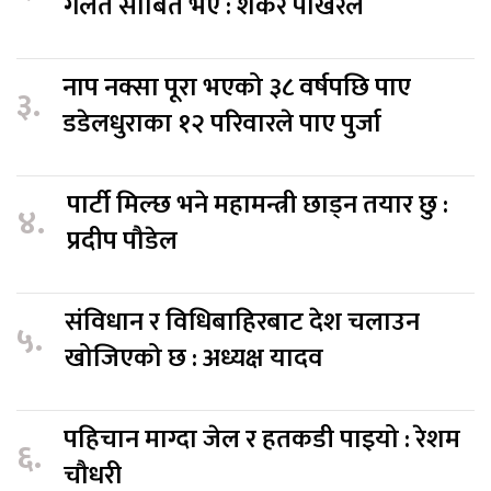
गलत साबित भए : शंकर पोखरेल
नाप नक्सा पूरा भएको ३८ वर्षपछि पाए
३.
डडेलधुराका १२ परिवारले पाए पुर्जा
पार्टी मिल्छ भने महामन्त्री छाड्न तयार छु :
४.
प्रदीप पौडेल
संविधान र विधिबाहिरबाट देश चलाउन
५.
खोजिएको छ : अध्यक्ष यादव
पहिचान माग्दा जेल र हतकडी पाइयो : रेशम
६.
चौधरी