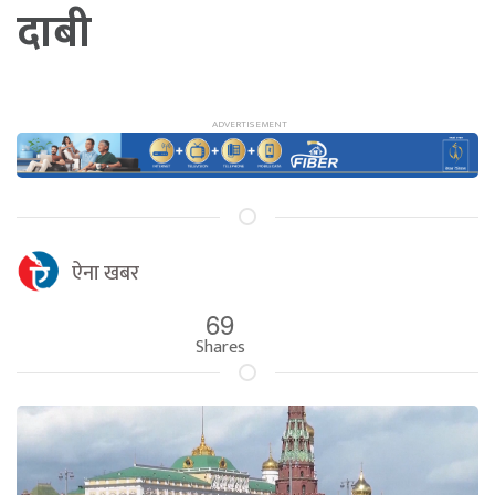
दाबी
ऐना खबर
69
Shares