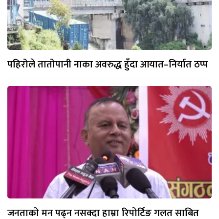
पहिरोले तातोपानी नाका अवरुद्ध हुँदा आयात–निर्यात ठप्प
जनताको मन पढ्न नसक्दा हाम्रा रिपोर्टिङ गलत साबित