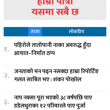
ताजा
लोकप्रिय
पहिरोले तातोपानी नाका अवरुद्ध हुँदा
१.
आयात–निर्यात ठप्प
जनताको मन पढ्न नसक्दा हाम्रा रिपोर्टिङ
२.
गलत साबित भए : शंकर पोखरेल
नाप नक्सा पूरा भएको ३८ वर्षपछि पाए
३.
डडेलधुराका १२ परिवारले पाए पुर्जा