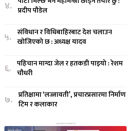
पार्टी मिल्छ भने महामन्त्री छाड्न तयार छु :
४.
प्रदीप पौडेल
संविधान र विधिबाहिरबाट देश चलाउन
५.
खोजिएको छ : अध्यक्ष यादव
पहिचान माग्दा जेल र हतकडी पाइयो : रेशम
६.
चौधरी
प्रतिक्षामा ‘लज्जावती’, प्रचारप्रसारमा निर्माण
७.
टिम र कलाकार