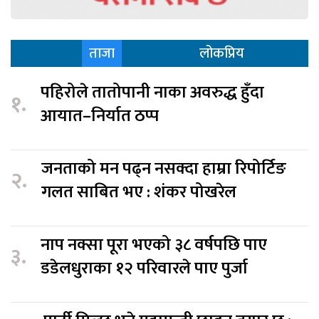
ताजा
लोकप्रिय
पहिरोले तातोपानी नाका अवरुद्ध हुँदा
१.
आयात–निर्यात ठप्प
जनताको मन पढ्न नसक्दा हाम्रा रिपोर्टिङ
२.
गलत साबित भए : शंकर पोखरेल
नाप नक्सा पूरा भएको ३८ वर्षपछि पाए
३.
डडेलधुराका १२ परिवारले पाए पुर्जा