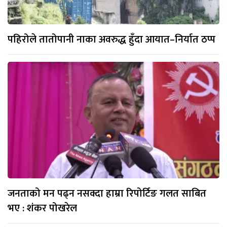
पहिरोले तातोपानी नाका अवरुद्ध हुँदा आयात–निर्यात ठप्प
जनताको मन पढ्न नसक्दा हाम्रा रिपोर्टिङ गलत साबित
भए : शंकर पोखरेल