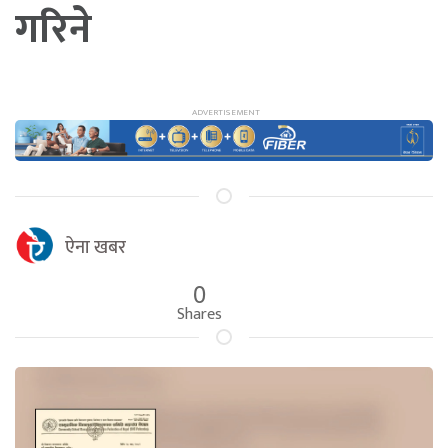
गरिने
ऐना खबर
0
Shares