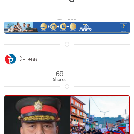
ऐना खबर
69
Shares