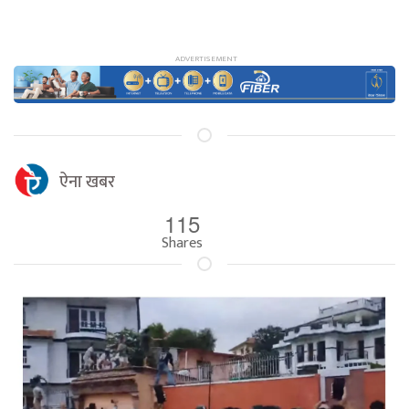
ऐना खबर
115
Shares