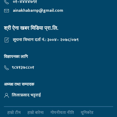
०१–४४४४७९१
ainakhabarnp@gmail.com
श्री ऐना खबर मिडिया प्रा.लि.
सूचना विभाग दर्ता नं.: ३००४– २०७८/०७९
विज्ञापनका लागि
९८४१३७८८०१
अध्यक्ष तथा सम्पादक
लिलाप्रसाद भट्टराई
हाम्रो टीम
हाम्रो बारेमा
गोपनीयता नीति
यूनिकोड