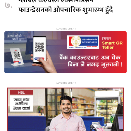
ग्लोबल कल्चरल एक्सपिडिसन
७.
फाउन्डेसनको औपचारिक शुभारम्भ हुँदै