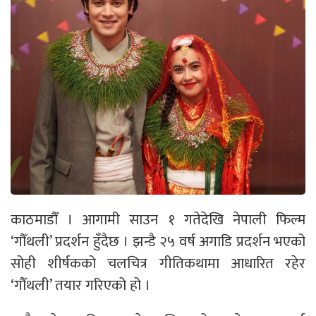
काठमाडौँ । आगामी साउन १ गतेदेखि नेपाली फिल्म
‘गौँथली’ प्रदर्शन हुँदैछ । झन्डै २५ वर्ष अगाडि प्रदर्शन भएको
सोही शीर्षकको चलचित्र गीतिकथामा आधारित रहेर
‘गौँथली’ तयार गरिएको हो ।