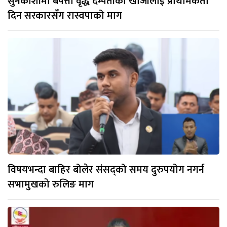
सुनकोशीमा बेपत्ता वृद्ध दम्पतीको खोजीलाई प्राथमिकता
दिन सरकारसँग रास्वपाको माग
विषयभन्दा बाहिर बोलेर संसद्को समय दुरुपयोग नगर्न
सभामुखको रुलिङ माग