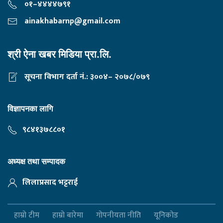
०१–४४४४७९१
ainakhabarnp@gmail.com
श्री ऐना खबर मिडिया प्रा.लि.
सूचना विभाग दर्ता नं.: ३००४– २०७८/०७९
विज्ञापनका लागि
९८४१३७८८०१
अध्यक्ष तथा सम्पादक
लिलाप्रसाद भट्टराई
हाम्रो टीम
हाम्रो बारेमा
गोपनीयता नीति
यूनिकोड