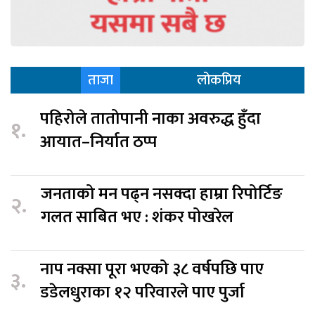
ताजा
लोकप्रिय
पहिरोले तातोपानी नाका अवरुद्ध हुँदा
१.
आयात–निर्यात ठप्प
जनताको मन पढ्न नसक्दा हाम्रा रिपोर्टिङ
२.
गलत साबित भए : शंकर पोखरेल
नाप नक्सा पूरा भएको ३८ वर्षपछि पाए
३.
डडेलधुराका १२ परिवारले पाए पुर्जा