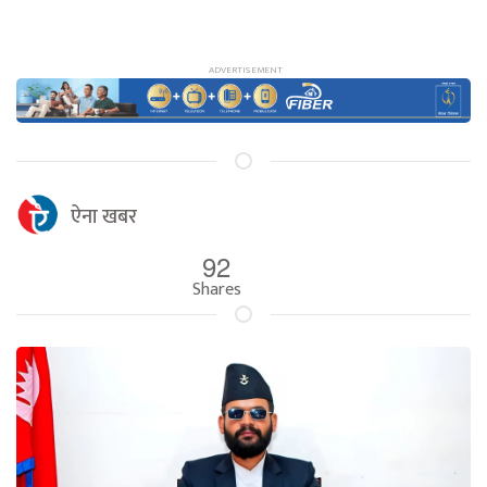
ऐना खबर
92
Shares