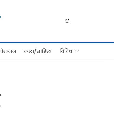
ोरञ्जन
कला/साहित्य
विविध
ै