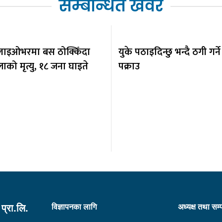
सम्बन्धित खवर
 फ्लाइओभरमा बस ठोक्किँदा
युके पठाइदिन्छु भन्दै ठगी गर्ने 
को मृत्यु, १८ जना घाइते
पक्राउ
विज्ञापनका लागि
अध्यक्ष तथा सम
प्रा.लि.