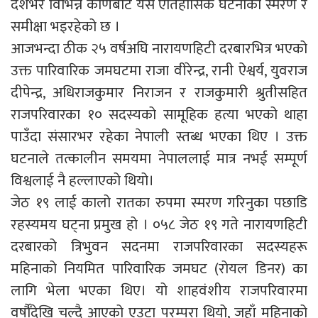
देशभर विभिन्न कोणबाट यस ऐतिहासिक घटनाको स्मरण र
समीक्षा भइरहेको छ ।
आजभन्दा ठीक २५ वर्षअघि नारायणहिटी दरबारभित्र भएको
उक्त पारिवारिक जमघटमा राजा वीरेन्द्र, रानी ऐश्वर्य, युवराज
दीपेन्द्र, अधिराजकुमार निराजन र राजकुमारी श्रुतीसहित
राजपरिवारका १० सदस्यको सामूहिक हत्या भएको थाहा
पाउँदा संसारभर रहेका नेपाली स्तब्ध भएका थिए । उक्त
घटनाले तत्कालीन समयमा नेपाललाई मात्र नभई सम्पूर्ण
विश्वलाई नै हल्लाएको थियो।
जेठ १९ लाई कालो रातका रुपमा स्मरण गरिनुका पछाडि
रहस्यमय घट्ना प्रमुख हो । ०५८ जेठ १९ गते नारायणहिटी
दरबारको त्रिभुवन सदनमा राजपरिवारका सदस्यहरू
महिनाको नियमित पारिवारिक जमघट (रोयल डिनर) का
लागि भेला भएका थिए। यो शाहवंशीय राजपरिवारमा
वर्षौँदेखि चल्दै आएको एउटा परम्परा थियो, जहाँ महिनाको