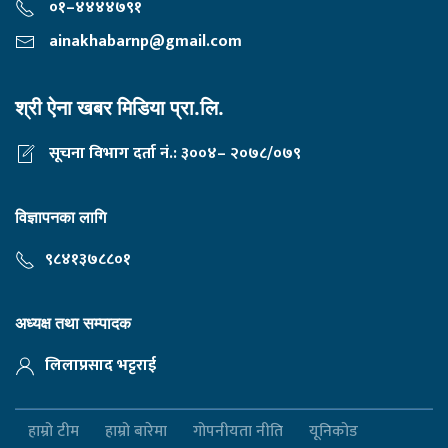
०१–४४४४७९१
ainakhabarnp@gmail.com
श्री ऐना खबर मिडिया प्रा.लि.
सूचना विभाग दर्ता नं.: ३००४– २०७८/०७९
विज्ञापनका लागि
९८४१३७८८०१
अध्यक्ष तथा सम्पादक
लिलाप्रसाद भट्टराई
हाम्रो टीम
हाम्रो बारेमा
गोपनीयता नीति
यूनिकोड