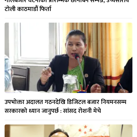
गोलबजार घटनाको प्रारम्भिक छानबिन सम्पन्न, उच्चस्तरीय
टोली काठमाडौं फिर्ता
उपभोक्ता अदालत गठनदेखि डिजिटल बजार नियमनसम्म
सरकारको ध्यान जानुपर्छ : सांसद रोशनी मेचे