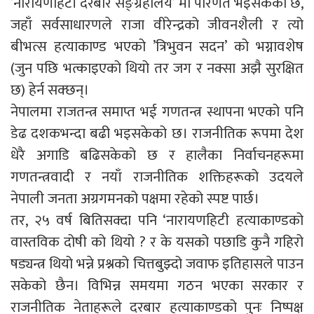
’नारायणहिटी दरबार सङ्ग्रहालय’ मा परिणत भइसकेको छ,
जहाँ सर्वसाधारणले राजा वीरेन्द्रको जीवनशैली र त्यो
बीभत्स हत्याकाण्ड भएको ’त्रिभुवन सदन’ को भग्नावशेष
(जुन पछि भत्काइएको थियो तर जग र नक्सा अझै सुरक्षित
छ) हेर्न सक्छन्।
नेपालमा राजतन्त्र समाप्त भई गणतन्त्र स्थापना भएको पनि
डेढ दशकभन्दा बढी भइसकेको छ। राजनीतिक रूपमा देश
धेरै अगाडि बढिसकेको छ र हालैका निर्वाचनहरूमा
गणतन्त्रवादी र नयाँ राजनीतिक शक्तिहरूको उदयले
नेपाली जनता अग्रगमनको पक्षमा रहेको स्पष्ट पार्छ।
तर, २५ वर्ष बितिसक्दा पनि ‘नारायणहिटी हत्याकाण्डको
वास्तविक दोषी को थियो ? र के यसको पछाडि कुनै गहिरो
षड्यन्त्र थियो भन्ने प्रश्नको चित्तबुझ्दो जवाफ इतिहासले पाउन
सकेको छैन। विभिन्न समयमा गठन भएका सरकार र
राजनीतिक नेताहरूले दरबार हत्याकाण्डको पुनः निष्पक्ष