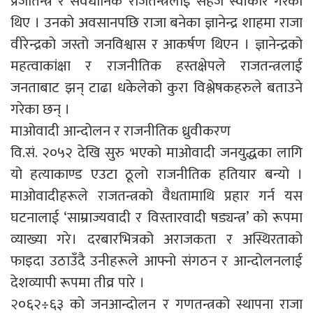
प्रजातन्त्र र संवैधानिक राजतन्त्रलाई सहजै स्वीकार गरेका
थिए । उनको अवसानपछि राजा बनेका ज्ञानेन्द्र शाहमा राजा
वीरेन्द्रको जस्तो जनविश्वास र आकर्षण थिएन । ज्ञानेन्द्रको
महत्वाकांक्षा र राजनीतिक हस्तक्षेपले राजतन्त्रलाई
जनताबाट झन् टाढा धकेलेको कुरा विश्लेषकहरुले बताउने
गरेका छन् ।
माओवादी आन्दोलन र राजनीतिक ध्रुवीकरण
वि.सं. २०५२ देखि सुरु भएको माओवादी जनयुद्धका लागि
यो हत्याकाण्ड एउटा ठूलो राजनीतिक हतियार बन्यो ।
माओवादीहरूले राजतन्त्रको वैधतामाथि प्रहार गर्न यस
घटनालाई ‘साम्राज्यवादी र विस्तारवादी षड्यन्त्र’ को रूपमा
व्याख्या गरे। दरबारभित्रको अराजकता र अस्थिरताको
फाइदा उठाउँदै उनीहरूले आफ्नो संगठन र आन्दोलनलाई
देशव्यापी रूपमा तीव्र पारे ।
२०६२÷६३ को जनआन्दोलन र गणतन्त्रको स्थापना राजा