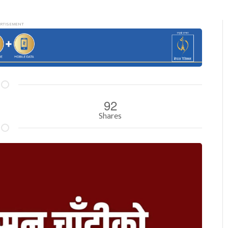
92
Shares