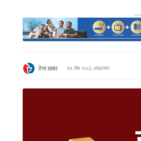
ऐना खबर
१७ जेष्ठ २०८३, आइतबार