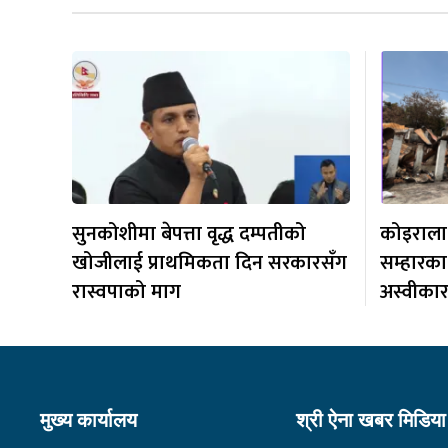
सुनकोशीमा बेपत्ता वृद्ध दम्पतीको
कोइराला न
खोजीलाई प्राथमिकता दिन सरकारसँग
सम्हारका
रास्वपाको माग
अस्वीका
मुख्य कार्यालय
श्री ऐना खबर मिडिया 