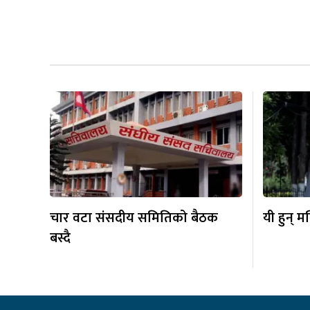
चार वटा संसदीय समितिको बैठक
यी हुन् म
बस्दै