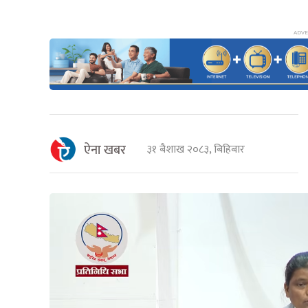
ऐना खबर
३१ बैशाख २०८३, बिहिबार