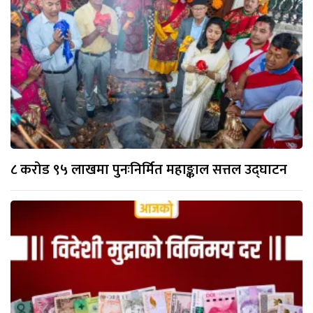
८ करोड ९५ लाखमा पुनःनिर्मित महाङ्काल सत्तल उद्घाटन