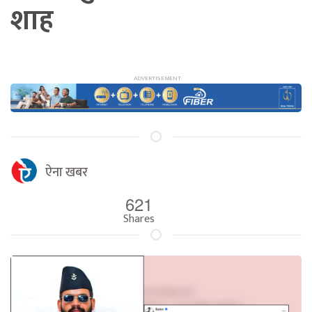
शाह
ऐना खबर
621
Shares