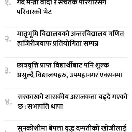
१.
गर्दै मन्त्री बादी र सचेतक परियारसँग
परिवारको भेट
मातृभूमि विद्यालयको अन्तरविद्यालय गणित
२.
हाजिरीजवाफ प्रतियोगिता सम्पन्न
छात्रवृत्ति प्राप्त विद्यार्थीबाट पनि शुल्क
३.
असुल्दै विद्यालयहरु, उपमहानगर एक्सनमा
सरकारको शासकीय अराजकता बढ्दै गएको
४.
छ : सभापति थापा
सुनकोशीमा बेपत्ता वृद्ध दम्पतीको खोजीलाई