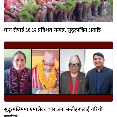
धान रोपाइँ ६१.६२ प्रतिशत सम्पन्न, सुदूरपश्चिम अगाडि
सुदूरपश्चिममा एमालेका चार जना मन्त्रीहरूलाई गरियो