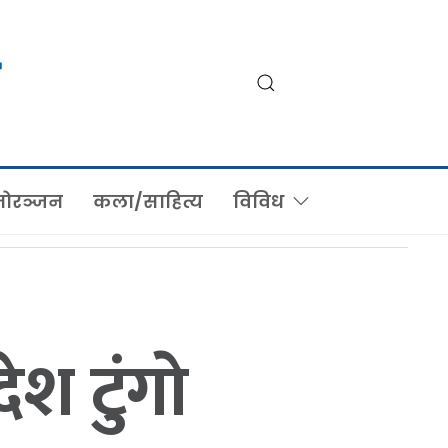
ोरञ्जन
कला/साहित्य
विविध
श टुंगाे