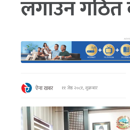
लगाउन गठित क
ऐना खबर
११ जेष्ठ २०८१, शुक्रबार