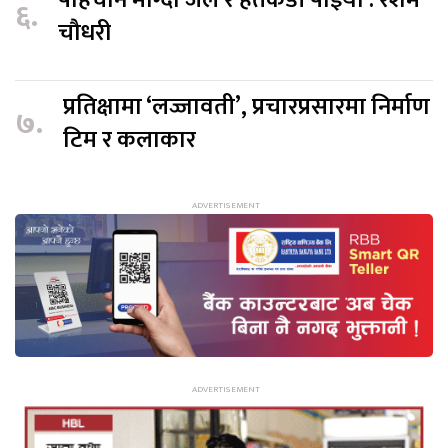
पहिचान माग्दा जेल र हतकडी पाइयो : रेशम
६.
चौधरी
प्रतिक्षामा ‘लज्जावती’, प्रचारप्रसारमा निर्माण
७.
टिम र कलाकार