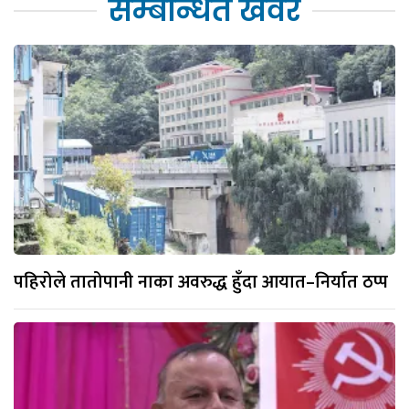
सम्बन्धित खवर
पहिरोले तातोपानी नाका अवरुद्ध हुँदा आयात–निर्यात ठप्प