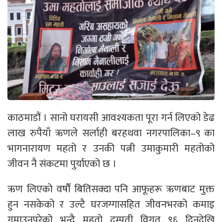
काठमाडौं । सानो घरायसी आवश्यकता पूरा गर्न लिएको डेढ
लाख रुपैयाँ ऋणले सर्लाही बरहथवा नगरपालिका–९ का
भागनारायण महतो र उनकी पत्नी उमाकुमारी महतोको
जीवन नै संकटमा पुर्याएको छ ।
ऋण लिएको वर्षौं बितिसक्दा पनि आफूहरू ऋणबाट मुक्त
हुन नसकेको र उल्टै घरजग्गासहित जीवनभरको कमाइ
गुमाउनुपरेको भन्दै महतो दम्पती विगत ९६ दिनदेखि