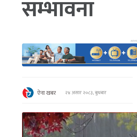
सम्भावना
ऐना खबर
२४ असार २०८३, बुधबार