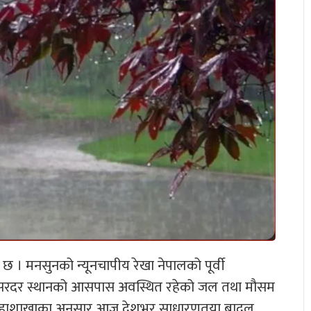
छ । मनसुनको न्यूनचापीय रेखा नेपालको पूर्वी
र्फ सरदर स्थानको आसपास अवस्थित रहेको जल तथा मौसम
 । महाशाखाका अनुसार आज देशभर साधारणतया बादल