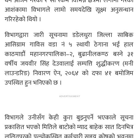
धन आर्जन गरेको र सो रकम विभिन्न क्षेत्रमा लगानी गरेको
आशंकामा विभागले लामो समयदेखि सूक्ष्म अनुसन्धान
गरिरहेको थियो ।
विभागद्वारा जारी सूचनामा डडेलधुरा जिल्ला साबिक
आसिग्राम गाविस वडा नं ५ स्थायी ठेगाना भई हाल
काठमाडौं महानगरपालिका–२, बुढानीलकण्ठ बस्ने ३१
वर्षीय जयवीर सिंह देउवालाई सम्पत्ति शुद्धीकरण (मनी
लाउन्डरिङ) निवारण ऐन, २०६४ को दफा ४१ बमोजिम
उपस्थित हुन भनिएको छ ।
विभागले उनीसँग केही कुरा बुझ्नुपर्ने भएकाले सूचना
प्रकाशित भएको मितिले बाटोको म्याद बाहेक सात दिनभित्र
ललितपुरको पुल्चोकस्थित कर्मचारी सञ्चय कोषको भवनमा