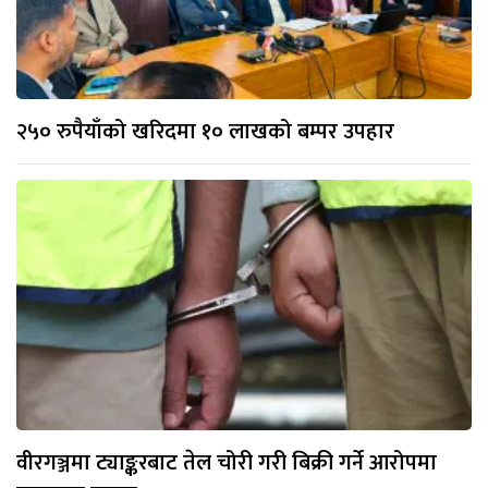
२५० रुपैयाँको खरिदमा १० लाखको बम्पर उपहार
वीरगञ्जमा ट्याङ्करबाट तेल चोरी गरी बिक्री गर्ने आरोपमा